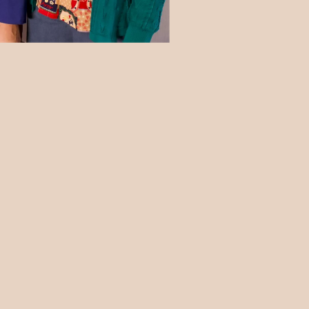
la resistenza 1, 20099 Sesto San Giovanni (MI) - P.Iva 11152070964 - iloves