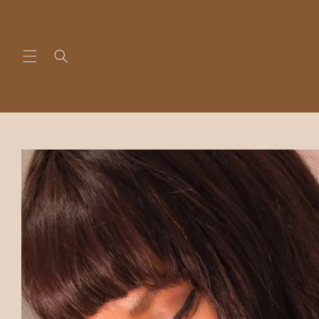
Vai
direttamente
ai contenuti
Passa alle
informazioni
sul prodotto