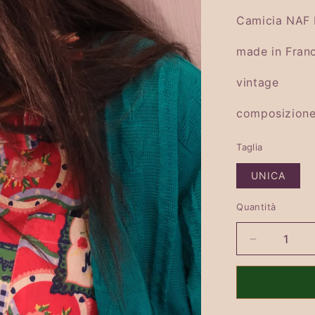
listino
Camicia NAF
made in Fran
vintage
composizion
Taglia
UNICA
Quantità
Quantità
Diminuisci
quantità
per
CAMICIA
2527