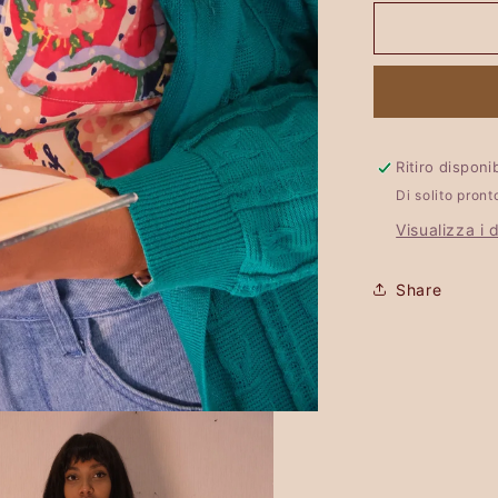
-
VARIANTE
UNICA
Ritiro dispon
Di solito pront
Visualizza i 
Share