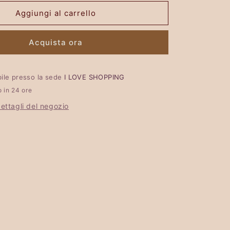
-
Aggiungi al carrello
VARIANTE
UNICA
Acquista ora
ibile presso la sede
I LOVE SHOPPING
o in 24 ore
dettagli del negozio