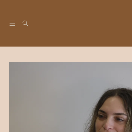
Skip to
content
Skip to
product
information