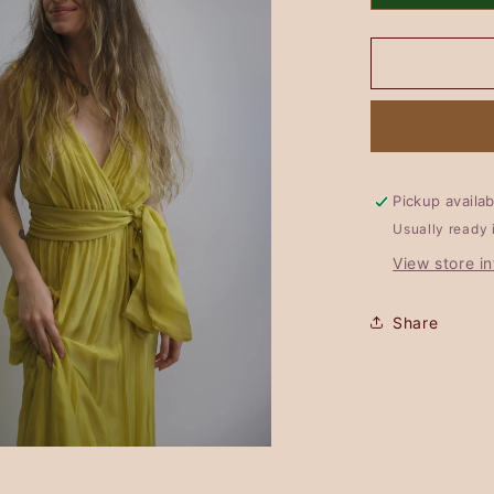
Aluse
Basic
-
GIALLO
LIME
Pickup availa
Usually ready 
View store i
Share