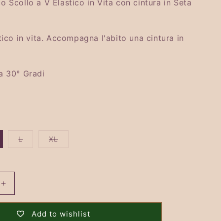
o Scollo a V Elastico in Vita con cintura in Seta
tico in vita. Accompagna l'abito una cintura in
 a 30° Gradi
Variant
Variant
L
XL
sold
sold
out
out
or
or
e
unavailable
unavailable
Increase
quantity
for
Add to wishlist
Abito