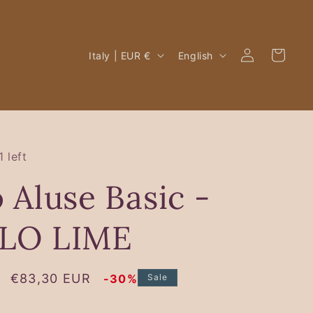
Log
C
L
Cart
Italy | EUR €
English
in
o
a
u
n
n
g
t
u
 left
r
a
 Aluse Basic -
y
g
/
e
LO LIME
r
e
Sale
€83,30 EUR
-30%
Sale
g
price