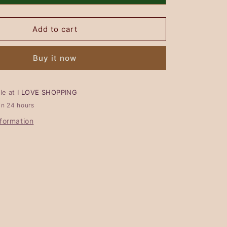
Aluse
Basic
Add to cart
-
GIALLO
LIME
Buy it now
ble at
I LOVE SHOPPING
in 24 hours
nformation