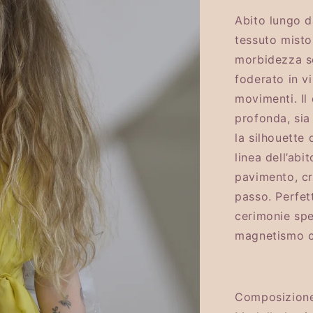
Abito lungo da
tessuto misto
morbidezza se
foderato in v
movimenti. Il 
profonda, sia
la silhouette
linea dell’abi
pavimento, cr
passo. Perfet
cerimonie spe
magnetismo c
Composizione