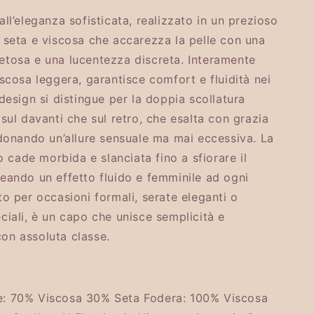
i
o
ll’eleganza sofisticata, realizzato in un prezioso
 seta e viscosa che accarezza la pelle con una
n
tosa e una lucentezza discreta. Interamente
iscosa leggera, garantisce comfort e fluidità nei
design si distingue per la doppia scollatura
 sul davanti che sul retro, che esalta con grazia
 donando un’allure sensuale ma mai eccessiva. La
to cade morbida e slanciata fino a sfiorare il
eando un effetto fluido e femminile ad ogni
to per occasioni formali, serate eleganti o
ciali, è un capo che unisce semplicità e
on assoluta classe.
: 70% Viscosa 30% Seta Fodera: 100% Viscosa